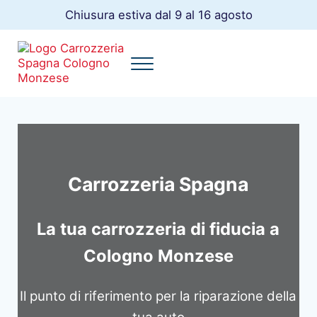
Passa al contenuto principale
Skip to header right navigation
Skip to site footer
Chiusura estiva dal 9 al 16 agosto
Menu
Carrozzeria Spagna
La tua Carrozzeria a Cologno Monzese
Carrozzeria Spagna
La tua carrozzeria di fiducia a
Cologno Monzese
Il punto di riferimento per la riparazione della