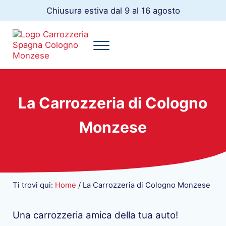
Passa al contenuto principale
Skip to header right navigation
Skip to site footer
Chiusura estiva dal 9 al 16 agosto
Menu
Carrozzeria Spagna
La tua Carrozzeria a Cologno Monzese
La Carrozzeria di Cologno
Monzese
Ti trovi qui:
Home
/
La Carrozzeria di Cologno Monzese
Una carrozzeria amica della tua auto!